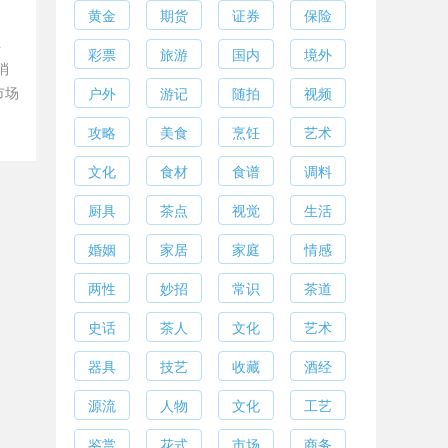
黄金
期货
证券
保险
年
彩票
旅游
国内
境外
消
市场
户外
游记
随拍
视频
攻略
美食
烹饪
艺术
文化
食材
食谱
调料
厨具
茶点
视觉
生活
婚姻
家居
家庭
情感
两性
妙招
常识
茶道
史话
茶人
文化
艺术
器具
技艺
收藏
酒经
源流
人物
文化
工艺
鉴赏
花式
市场
商务