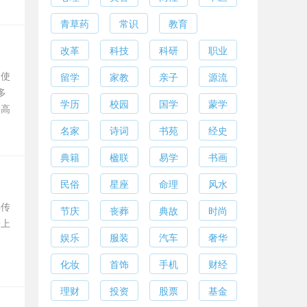
青草药
常识
教育
改革
科技
科研
职业
即使
留学
家教
亲子
源流
多
学历
校园
国学
蒙学
持高
名家
诗词
书苑
经史
典籍
楹联
易学
书画
民俗
星座
命理
风水
典传
节庆
丧葬
典故
时尚
身上
娱乐
服装
汽车
奢华
化妆
首饰
手机
财经
理财
投资
股票
基金