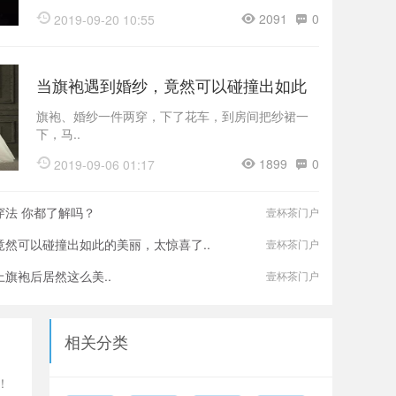
2091
0
2019-09-20 10:55
当旗袍遇到婚纱，竟然可以碰撞出如此
的美丽，太..
旗袍、婚纱一件两穿，下了花车，到房间把纱裙一
下，马..
1899
0
2019-09-06 01:17
穿法 你都了解吗？
壹杯茶门户
然可以碰撞出如此的美丽，太惊喜了..
壹杯茶门户
旗袍后居然这么美..
壹杯茶门户
相关分类
！