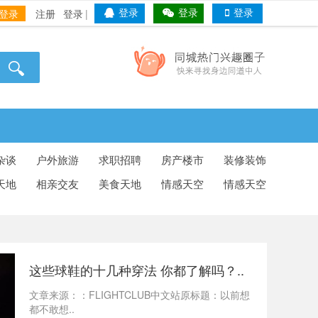
登录
注册
登录
|
登录
登录
登录
杂谈
户外旅游
求职招聘
房产楼市
装修装饰
天地
相亲交友
美食天地
情感天空
情感天空
这些球鞋的十几种穿法 你都了解吗？..
文章来源：：FLIGHTCLUB中文站原标题：以前想
都不敢想..