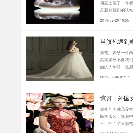
简直太值了！作者
刷新着我们的认
么多..
2019-09-20 10:55
当旗袍遇到
旗袍、婚纱一件
其实婚纱不像我
丽的大华背，性感优
2019-09-06 01:17
惊讶，外国
旗袍的剪裁凸显
民族服装，随着
气。然而穿着旗
的服装..