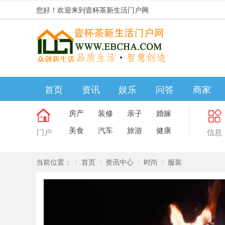
您好！欢迎来到壹杯茶新生活门户网
首页
资讯
娱乐
问答
商家
房产
装修
亲子
婚嫁
美食
汽车
旅游
健康
门户
信息
当前位置：
首页
资讯中心
时尚
服装
»
›
›
›