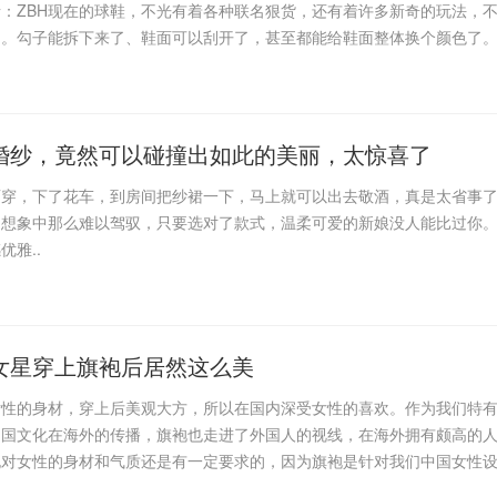
：ZBH现在的球鞋，不光有着各种联名狠货，还有着许多新奇的玩法，
知。勾子能拆下来了、鞋面可以刮开了，甚至都能给鞋面整体换个颜色了
婚纱，竟然可以碰撞出如此的美丽，太惊喜了
两穿，下了花车，到房间把纱裙一下，马上就可以出去敬酒，真是太省事
们想象中那么难以驾驭，只要选对了款式，温柔可爱的新娘没人能比过你
雅..
女星穿上旗袍后居然这么美
女性的身材，穿上后美观大方，所以在国内深受女性的喜欢。作为我们特
中国文化在海外的传播，旗袍也走进了外国人的视线，在海外拥有颇高的
袍对女性的身材和气质还是有一定要求的，因为旗袍是针对我们中国女性