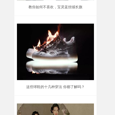
教你如何不喜欢，宝灵蓝丝绒长旗
袍？
这些球鞋的十几种穿法 你都了解吗？