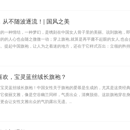
从不随波逐流！| 国风之美
人的一种情结，一种梦幻，是镌刻在中国女人骨子里的美丽。说到旗袍，
的的人心也会随之微微一动；穿上旗袍,就算是再平庸不起眼的女人,也会
惑。提起中国旗袍，让人为之着迷的地方，还在于它样式百出：立领的矜
喜欢，宝灵蓝丝绒长旗袍？
？宝灵蓝丝绒长旗袍！中国女性关于旗袍的爱慕是生成的，尤其是这类经
，它俊丽文雅，像是空谷幽兰同样，气质出众，清爽脱俗。这款旗袍穿在
更会让女性文雅出众的气韵露出无遗。..