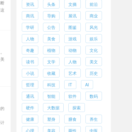
不断
资讯
头条
文摘
前沿
。这
商讯
导购
展讯
商业
学研
公告
图鉴
风光
人物
美食
游戏
娱乐
奇趣
植物
动物
文化
了。
。美
读书
文学
人物
美文
小说
收藏
艺术
历史
哲理
科技
IT
AI
通讯
智能
软件
数码
硬件
大数据
探索
有的
人
健康
塑身
膳食
养生
设计
心理
美容
两性
中医