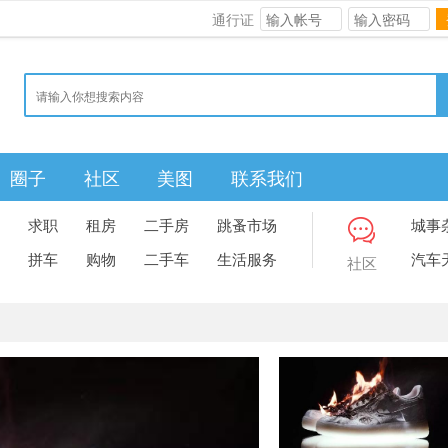
通行证
圈子
社区
美图
联系我们
求职
租房
二手房
跳蚤市场
城事
拼车
购物
二手车
生活服务
汽车
社区