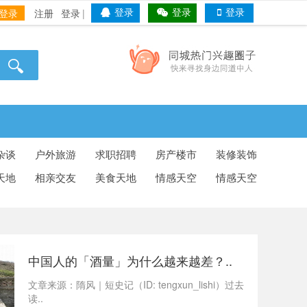
登录
注册
登录
|
登录
登录
登录
杂谈
户外旅游
求职招聘
房产楼市
装修装饰
天地
相亲交友
美食天地
情感天空
情感天空
中国人的「酒量」为什么越来越差？..
文章来源：隋风｜短史记（ID: tengxun_lishi）过去
读..