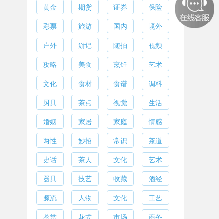
黄金
期货
证券
保险
彩票
旅游
国内
境外
户外
游记
随拍
视频
攻略
美食
烹饪
艺术
文化
食材
食谱
调料
厨具
茶点
视觉
生活
婚姻
家居
家庭
情感
两性
妙招
常识
茶道
史话
茶人
文化
艺术
器具
技艺
收藏
酒经
源流
人物
文化
工艺
鉴赏
花式
市场
商务