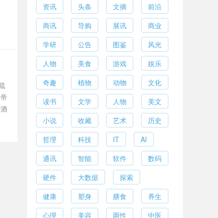
资讯
头条
文摘
前沿
商讯
导购
展讯
商业
学研
公告
图鉴
风光
人物
美食
游戏
娱乐
？
奇趣
植物
动物
文化
疏
位帝
读书
文学
人物
美文
作酒
小说
收藏
艺术
历史
哲理
科技
IT
AI
通讯
智能
软件
数码
硬件
大数据
探索
健康
塑身
膳食
养生
心理
美容
两性
中医