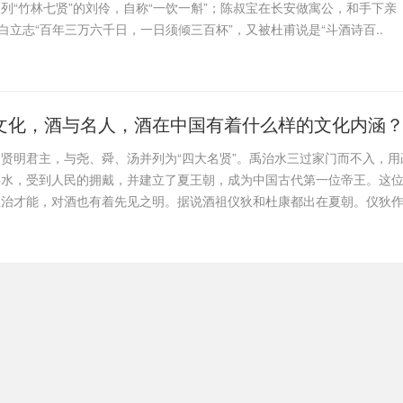
列“竹林七贤”的刘伶，自称“一饮一斛”；陈叔宝在长安做寓公，和手下亲
李白立志“百年三万六千日，一日须倾三百杯”，又被杜甫说是“斗酒诗百..
文化，酒与名人，酒在中国有着什么样的文化内涵
贤明君主，与尧、舜、汤并列为“四大名贤”。禹治水三过家门而不入，用
洪水，受到人民的拥戴，并建立了夏王朝，成为中国古代第一位帝王。这
政治才能，对酒也有着先见之明。据说酒祖仪狄和杜康都出在夏朝。仪狄