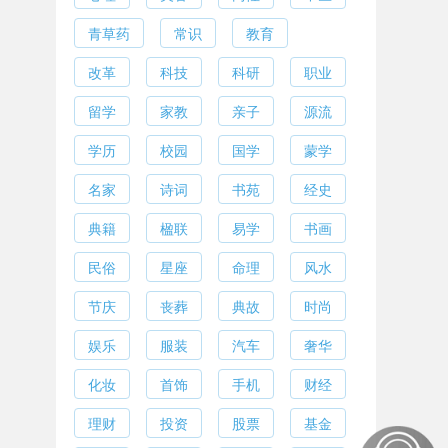
青草药
常识
教育
改革
科技
科研
职业
留学
家教
亲子
源流
学历
校园
国学
蒙学
名家
诗词
书苑
经史
典籍
楹联
易学
书画
民俗
星座
命理
风水
节庆
丧葬
典故
时尚
娱乐
服装
汽车
奢华
化妆
首饰
手机
财经
理财
投资
股票
基金