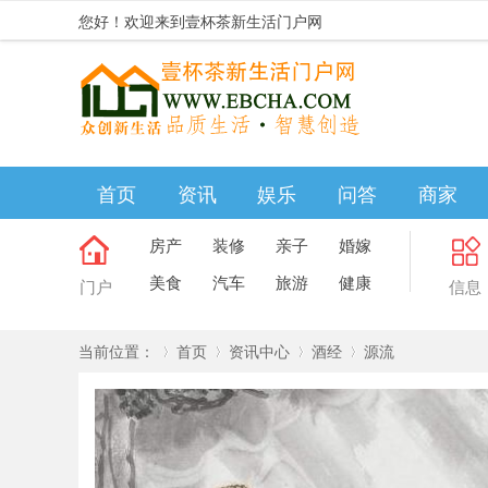
您好！欢迎来到壹杯茶新生活门户网
首页
资讯
娱乐
问答
商家
房产
装修
亲子
婚嫁
美食
汽车
旅游
健康
门户
信息
当前位置：
首页
资讯中心
酒经
源流
»
›
›
›