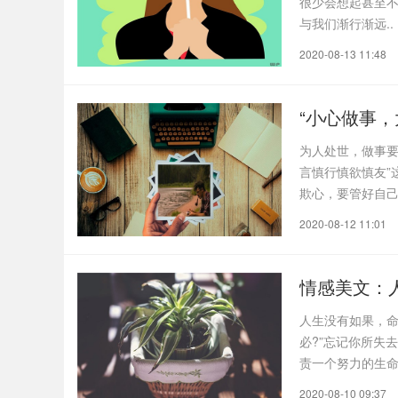
很少会想起甚至不敢
与我们渐行渐远..
2020-08-13 11:48
“小心做事
为人处世，做事要
言慎行慎欲慎友”
欺心，要管好自
人..
2020-08-12 11:01
情感美文：
人生没有如果，命
必?”忘记你所失
责一个努力的生命
2020-08-10 09:37