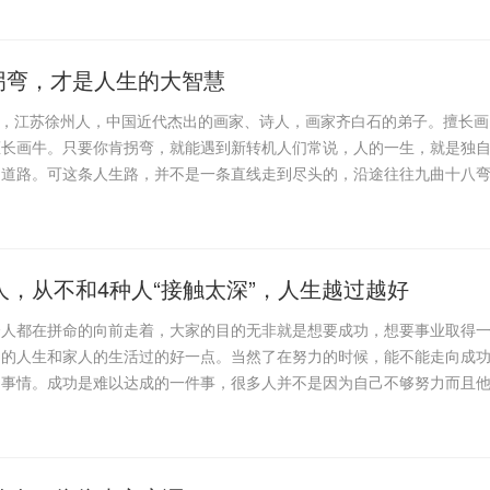
得拐弯，才是人生的大智慧
可染，江苏徐州人，中国近代杰出的画家、诗人，画家齐白石的弟子。擅长画
擅长画牛。只要你肯拐弯，就能遇到新转机人们常说，人的一生，就是独
的道路。可这条人生路，并不是一条直线走到尽头的，沿途往往九曲十八
人，从不和4种人“接触太深”，人生越过越好
个人都在拼命的向前走着，大家的目的无非就是想要成功，想要事业取得
己的人生和家人的生活过的好一点。当然了在努力的时候，能不能走向成
的事情。成功是难以达成的一件事，很多人并不是因为自己不够努力而且