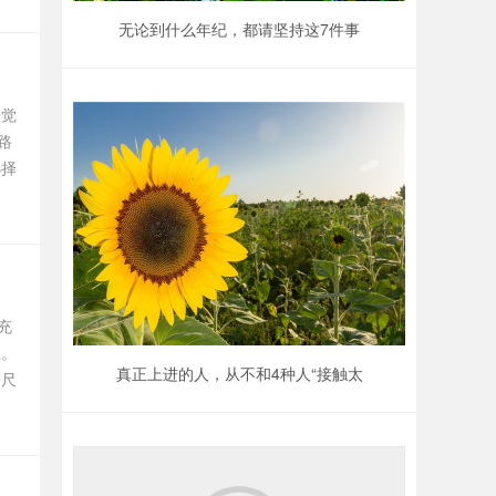
无论到什么年纪，都请坚持这7件事
，觉
路
选择
充
生。
真正上进的人，从不和4种人“接触太
一尺
深”，人生越过越好