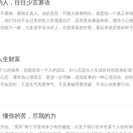
的人，往往少言寡语
人不露相，露相非真人。说的意思，可能大家都明白，就是指一个真正有
人，他们往往不会过多的在人前展露自己，反而更加谦逊和善，懂得小心
那些能力一般，大多是半壶水的人，在那里装腔作势，看起来很厉害的样
人生财富
个人的涵养，也能造就一个人的品位。好心态是在人生成长特别是身处逆
质心态，通常指心理状态，更进一步理解，是指处事的一种心理活动。好
实不如意时，不是生气而要争气、不是看破而要突破、不光心动更要行动
：懂你的苦，尽我的力
开始，''善良''两个字变得多少有些尴尬，以至于我们在评价某个人的时候