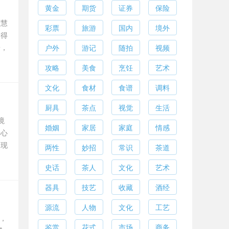
黄金
期货
证券
保险
智慧
彩票
旅游
国内
境外
驶得
子，
户外
游记
随拍
视频
攻略
美食
烹饪
艺术
文化
食材
食谱
调料
厨具
茶点
视觉
生活
境
婚姻
家居
家庭
情感
的心
。现
两性
妙招
常识
茶道
史话
茶人
文化
艺术
器具
技艺
收藏
酒经
源流
人物
文化
工艺
，
鉴赏
花式
市场
商务