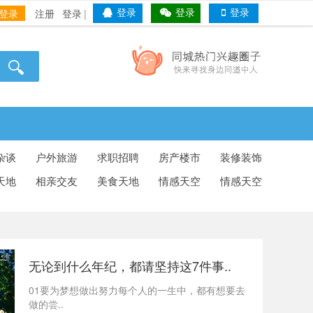
登录
注册
登录
|
登录
登录
登录
杂谈
户外旅游
求职招聘
房产楼市
装修装饰
天地
相亲交友
美食天地
情感天空
情感天空
无论到什么年纪，都请坚持这7件事..
01要为梦想做出努力每个人的一生中，都有想要去
做的尝..