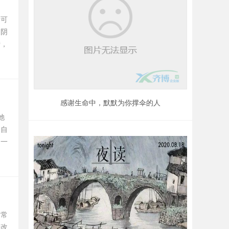
活可
出阴
措，
感谢生命中，默默为你撑伞的人
她
为自
为一
却常
来改