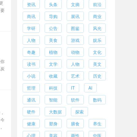
更
资讯
头条
文摘
前沿
想要
商讯
导购
展讯
商业
学研
公告
图鉴
风光
人物
美食
游戏
娱乐
奇趣
植物
动物
文化
的
助你
读书
文学
人物
美文
送炭
小说
收藏
艺术
历史
哲理
科技
IT
AI
通讯
智能
软件
数码
硬件
大数据
探索
华，
！今
健康
塑身
膳食
养生
，
心理
美容
两性
中医