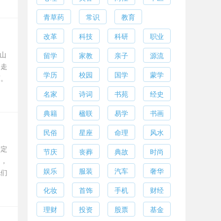
青草药
常识
教育
改革
科技
科研
职业
山
留学
家教
亲子
源流
自走
学历
校园
国学
蒙学
弯。
名家
诗词
书苑
经史
典籍
楹联
易学
书画
民俗
星座
命理
风水
一定
节庆
丧葬
典故
时尚
功，
娱乐
服装
汽车
奢华
他们
化妆
首饰
手机
财经
理财
投资
股票
基金