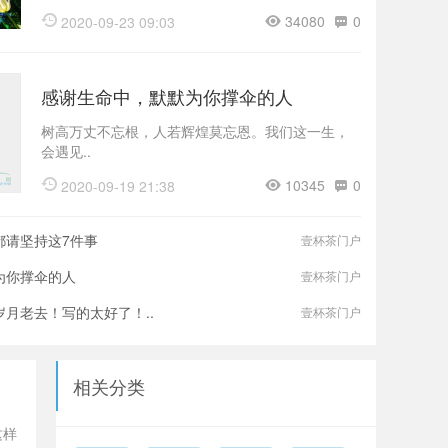
34080
0
2020-09-23 09:03
感谢生命中，默默为你撑伞的人
树高万丈不忘根，人若辉煌莫忘恩。我们这一生，
会遇见..
10345
0
2020-09-19 21:38
都请坚持这7件事
壹杯茶门户
为你撑伞的人
壹杯茶门户
月老去！写的太好了！..
壹杯茶门户
相关分类
这样