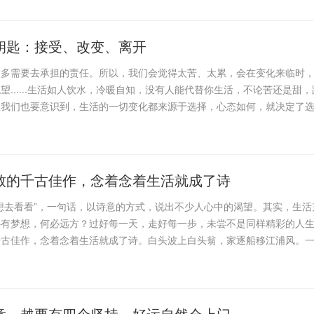
钥匙：接受、改变、离开
太多需要去承担的责任。所以，我们会觉得太苦、太累，会在变化来临时
望......生活如人饮水，冷暖自知，没有人能代替你生活，不论苦还是甜，
但我们也要意识到，生活的一切变化都来源于选择，心态如何，就决定了
致的千古佳作，念着念着生活就成了诗
想去看看”，一句话，以诗意的方式，说出不少人心中的渴望。其实，生活
心有梦想，何必远方？过好每一天，走好每一步，未尝不是同样精彩的人
千古佳作，念着念着生活就成了诗。白头波上白头翁，家逐船移江浦风。
意，越要有四个坚持，好运自然会上门