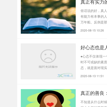
真正有实力
俗话说的好，真
有能力有本事的
万年船。反倒是
但是..
2020-08-15 10:26
好心态也是
●心态不仅体现一
时不可或缺的素
态，就是面对现
实中..
2020-08-13 11:51
真正的善良
不知道从什么时候