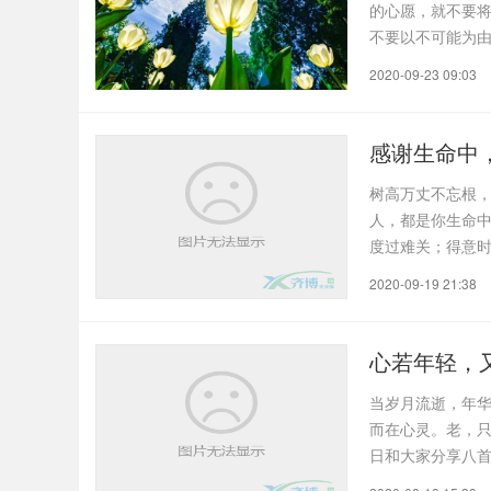
的心愿，就不要将
不要以不可能为
的..
2020-09-23 09:03
感谢生命中
树高万丈不忘根
人，都是你生命
度过难关；得意
却可遇..
2020-09-19 21:38
心若年轻，
当岁月流逝，年
而在心灵。老，
日和大家分享八首
怡..