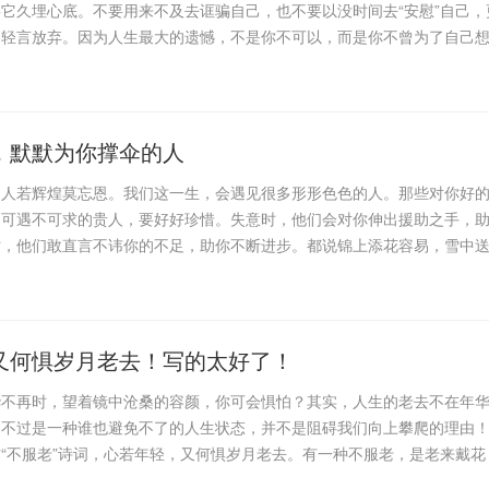
它久埋心底。不要用来不及去诓骗自己，也不要以没时间去“安慰”自己，
由轻言放弃。因为人生最大的遗憾，不是你不可以，而是你不曾为了自己
，默默为你撑伞的人
，人若辉煌莫忘恩。我们这一生，会遇见很多形形色色的人。那些对你好
中可遇不可求的贵人，要好好珍惜。失意时，他们会对你伸出援助之手，
时，他们敢直言不讳你的不足，助你不断进步。都说锦上添花容易，雪中
又何惧岁月老去！写的太好了！
华不再时，望着镜中沧桑的容颜，你可会惧怕？其实，人生的老去不在年
只不过是一种谁也避免不了的人生状态，并不是阻碍我们向上攀爬的理由
“不服老”诗词，心若年轻，又何惧岁月老去。有一种不服老，是老来戴花