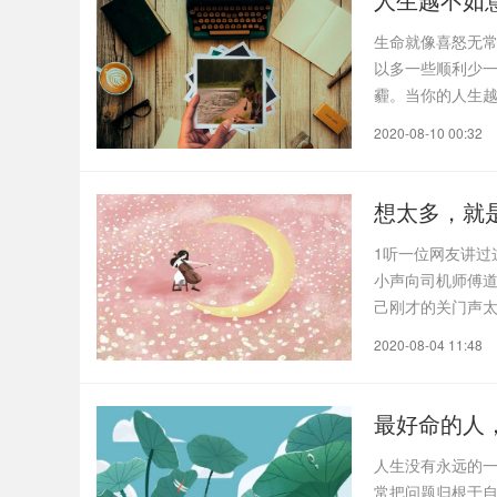
生命就像喜怒无
以多一些顺利少
霾。当你的人生
要懂..
2020-08-10 00:32
想太多，就
1听一位网友讲过
小声向司机师傅
己刚才的关门声
件小..
2020-08-04 11:48
最好命的人
人生没有永远的
常把问题归根于