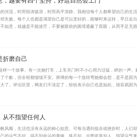
常的河流，时而惊涛骇浪，时而风平浪静。我相信每个人都希望自己的生
一些失败。每个人也都是渴望自己是可以变好的，能够时来运转，早日走
越不如意，就越是不能迷茫，不要被眼前的困境遮蔽了双眼，从而手足无
是折磨自己
这样一个故事。有一次她打车，上车关门时不小心用力过猛，砰的一声。
道了个歉，但全程都惴惴不安。师傅的每一个急转弯她都会想，是不是因
太大了。评论区里，网友们不淡定了，纷纷表示自己也是如此，很容易因
，从不指望任何人
一帆风顺，生活也没有永远的称心如意。可每当遇到低谷或挫折时，人们
自己的运气不好，得不到命运的青睐。殊不知，企图依靠别人、指望运气