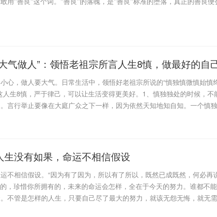
用''善良''这个词。''善良''的落魄，是''善良''标准的堕落，真正的善良便
，大气做人”：领悟老祖宗所言人生8慎，做最好的自
小心，做人要大气。日常生活中，领悟好老祖宗所说的“慎独慎微慎始慎
这人生8慎，严于律己，可以让生活变得更美好。1、慎独独处的时候，不
己。言行举止要像在大庭广众之下一样，因为依然天知地知自知。一个慎
人生没有如果，命运不相信假设
运不相信假设。“因为有了因为，所以有了所以，既然已成既然，何必再
去的，珍惜你所拥有的，未来的命运会怎样，全在于今天的努力。谁都不
。不管是怎样的人生，只要自己尽了最大的努力，就该无怨无悔，就无需“