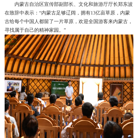
内蒙古自治区宣传部副部长、文化和旅游厅厅长郑东波
在致辞中表示：“内蒙古足够辽阔，拥有13亿亩草原，内蒙
古给每个中国人都留了一片草原，欢迎全国游客来内蒙古，
寻找属于自己的精神家园。”