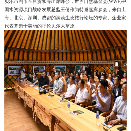
贝尓市副市长吕贵和等出席峰会，世界自然基金会(WWF)中
国水资源项目战略发展总监王倩作为特邀嘉宾参会，来自上
海、北京、深圳、成都的润勃生态旅行论坛的专家、企业家
代表齐聚于美丽的呼伦贝尔大草原。