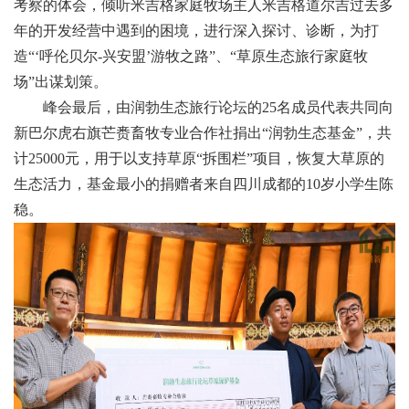
考察的体会，倾听米吉格家庭牧场主人米吉格道尔吉过去多
年的开发经营中遇到的困境，进行深入探讨、诊断，为打
造“‘呼伦贝尔-兴安盟’游牧之路”、“草原生态旅行家庭牧
场”出谋划策。
峰会最后，由润勃生态旅行论坛的25名成员代表共同向
新巴尔虎右旗芒赉畜牧专业合作社捐出“润勃生态基金”，共
计25000元，用于以支持草原“拆围栏”项目，恢复大草原的
生态活力，基金最小的捐赠者来自四川成都的10岁小学生陈
稳。