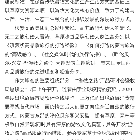
建设标准，在保留传统游牧文化的生产生活方式的基础上，
以草原为资源本底，以游牧文化为核心价值，致力于构建与
生产、生活、生态三生融合的可持续发展的深度旅行方式。
松赞文旅集团副总经理安泓、高梵旅行创始人罗寰飞、
无二之旅创始人雷涛、草原味道品牌创始人赵兰富分别以
《滇藏线高品质旅行的打造经验》、《如何打造内蒙古旅游
的“高级感”》、《社交媒体时代的旅行传播》、《呼伦贝
尔-兴安盟“游牧之路”》为题发表主题演讲，带来国际国内
高品质旅行的先进理念和经验分享。
作为峰会的重要组成部分，“‘游牧之路’产品研讨会暨牧
民恳谈会”17日上午召开。随着由于全球疫情的蔓延，2020
年度出境旅游市场预计全线塌陷，上万亿的出境旅游消费需
要寻找替代市场，而疫情之后人们更加向往亲近自然的旅行
方式。内蒙古东部的呼伦贝尔和兴安盟，拥有草原、森林等
极致自然景观;同时具有深厚的游牧文化底蕴，具备开发“游
牧之路”高品质旅行的潜质。参会专家基于全球视野和实地